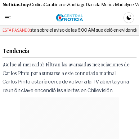
Noticias hoy:
Codina
Carabineros
Santiago
Daniela Muñoz
Madelyne V
Central No
CAMBI
unta sobre el aviso de las 6:00 AM que dejó en evidencia al Delegado
ESTÁ PASANDO:
Tendencia
¡Golpe al mercado!: Filtran las avanzadas negociaciones de
Carlos Pinto para sumarse a este connotado matinal
Carlos Pinto estaría cerca de volver a la TV abierta y una
reunión clave encendió las alertas en Chilevisión.