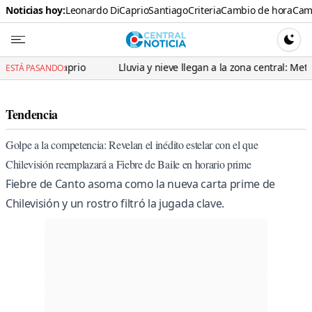
Noticias hoy:
Leonardo DiCaprio
Santiago
Criteria
Cambio de hora
Cami
Central N
CAMBI
aprio
Lluvia y nieve llegan a la zona central: Meteorología advi
ESTÁ PASANDO:
Tendencia
Golpe a la competencia: Revelan el inédito estelar con el que
Chilevisión reemplazará a Fiebre de Baile en horario prime
Fiebre de Canto asoma como la nueva carta prime de
Chilevisión y un rostro filtró la jugada clave.