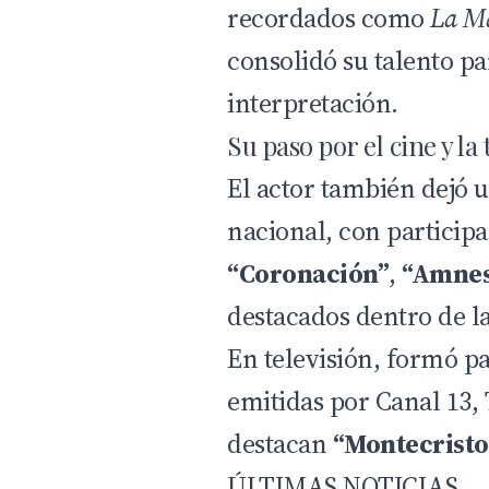
recordados como
La M
consolidó su talento pa
interpretación.
Su paso por el cine y la 
El actor también dejó 
nacional, con partici
“Coronación”
,
“Amnes
destacados dentro de la
En televisión, formó pa
emitidas por Canal 13,
destacan
“Montecristo
ÚLTIMAS NOTICIAS