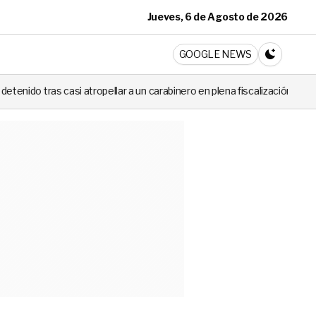
Jueves, 6 de Agosto de 2026
ticia
GOOGLE NEWS
CAMBIA A 
ropellar a un carabinero en plena fiscalización
Cortes de luz de ha