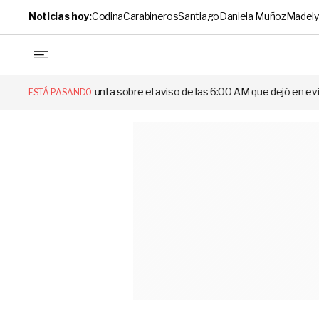
Noticias hoy:
Codina
Carabineros
Santiago
Daniela Muñoz
Madely
unta sobre el aviso de las 6:00 AM que dejó en evidencia al Delegado
ESTÁ PASANDO: