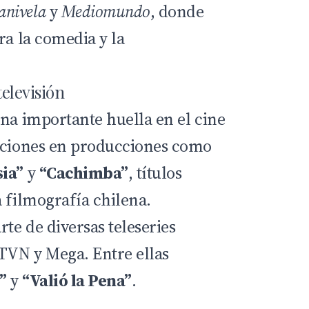
anivela
y
Mediomundo
, donde
ra la comedia y la
televisión
una importante huella en el cine
paciones en producciones como
ia”
y
“Cachimba”
, títulos
 filmografía chilena.
rte de diversas teleseries
 TVN y Mega. Entre ellas
”
y
“Valió la Pena”
.