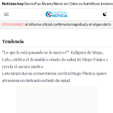
Noticias hoy:
Sismo
Paz Álvarez
Nieve en Chile
Ley Karin
Bono Inviern
Central No
CAMBI
l: Informe oficial confirma la magnitud y el origen del temblor
VI
ESTÁ PASANDO:
Tendencia
“Lo que le está pasando se lo merece”: Exfigura de Yingo,
Lelo, celebra el dramático estado de salud de Diego Pánico y
revela el oscuro motivo
Lelo lanzó duros comentarios contra Diego Pánico, quien
atraviesa un delicado estado de salud.