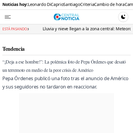
Noticias hoy:
Leonardo DiCaprio
Santiago
Criteria
Cambio de hora
Cami
Central N
CAMBI
rio
Lluvia y nieve llegan a la zona central: Meteorología adviert
ESTÁ PASANDO:
Tendencia
“¡Deja a ese hombre!”: La polémica foto de Pepa Órdenes que desató
un terremoto en medio de la peor crisis de Américo
Pepa Órdenes publicó una foto tras el anuncio de Américo
y sus seguidores no tardaron en reaccionar.