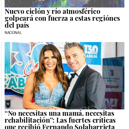
Nuevo ciclón y río atmosférico
golpeará con fuerza a estas regiónes
del país
NACIONAL
“No necesitas una mamá, necesitas
rehabilitación”: Las fuertes críticas
que recibió Fernando Solabarrieta