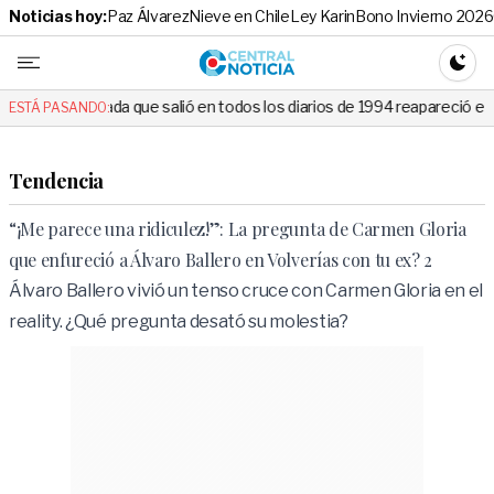
Noticias hoy:
Paz Álvarez
Nieve en Chile
Ley Karin
Bono Invierno 2026
Central No
CAMBI
alió en todos los diarios de 1994 reapareció e hizo llorar a todos en 
ESTÁ PASANDO:
Tendencia
“¡Me parece una ridiculez!”: La pregunta de Carmen Gloria
que enfureció a Álvaro Ballero en Volverías con tu ex? 2
Álvaro Ballero vivió un tenso cruce con Carmen Gloria en el
reality. ¿Qué pregunta desató su molestia?