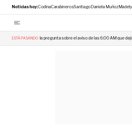
Noticias hoy:
Codina
Carabineros
Santiago
Daniela Muñoz
Madely
 pregunta sobre el aviso de las 6:00 AM que dejó en evidencia al Deleg
ESTÁ PASANDO: