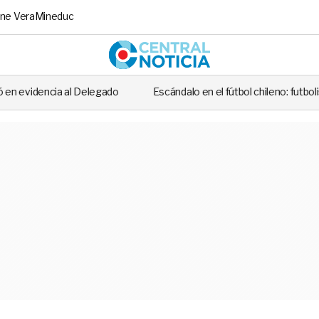
ne Vera
Mineduc
Central No
ado
Escándalo en el fútbol chileno: futbolista fue detenido tras cas