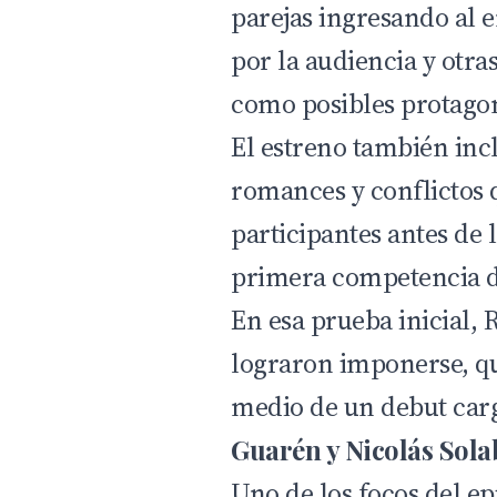
parejas ingresando al 
por la audiencia y otr
como posibles protagon
El estreno también inc
romances y conflictos 
participantes antes de l
primera competencia de
En esa prueba inicial, 
lograron imponerse, q
medio de un debut car
Guarén y Nicolás Sola
Uno de los focos del ep