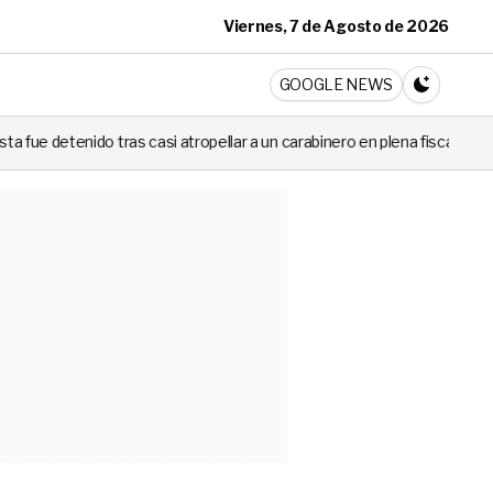
Viernes, 7 de Agosto de 2026
ticia
GOOGLE NEWS
CAMBIA A 
i atropellar a un carabinero en plena fiscalización
Cortes de luz d