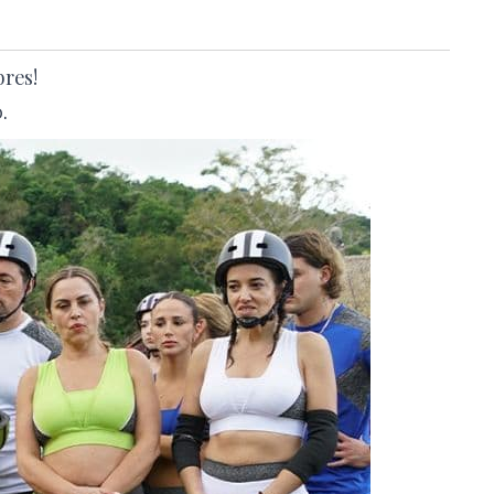
bres!
.