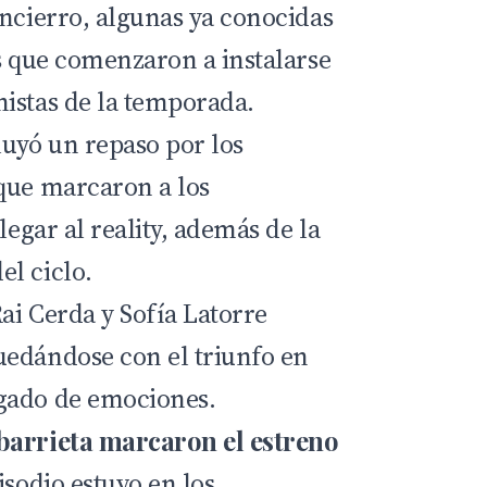
encierro, algunas ya conocidas
as que comenzaron a instalarse
istas de la temporada.
luyó un repaso por los
que marcaron a los
legar al reality, además de la
l ciclo.
Rai Cerda y Sofía Latorre
uedándose con el triunfo en
gado de emociones.
barrieta marcaron el estreno
isodio estuvo en los