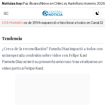
Noticias hoy:
Paz Álvarez
Nieve en Chile
Ley Karin
Bono Invierno 2026
Central No
CAMBI
de 1994 reapareció e hizo llorar a todos en Canal 13
Nieve llegará
ESTÁ PASANDO:
Tendencia
¿Cerca de la reconciliación? Pamela Díaz impactó a todos con
su inesperada confesión sobre video con Felipe Kast
Pamela Díaz aclaró su presente amoroso tras viralizarse un
video junto a Felipe Kast.