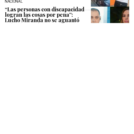
NACIONAL
“Las personas con discapacidad
logran las cosas por pena”:
Lucho Miranda no se aguantó
más y le envió directo recado a
Camila Flores
NACIONAL
“Esta vieja viajaba todos los
años…”: Crespo sale en defensa
de Camila Flores y lanza fuerte
acusación contra Carmen Hertz
NACIONAL
Michelle Carvalho y ex de Gran
Hermano encienden las
alarmas con fotos en el Caribe:
¿amistad o algo más?
TENDENCIA
Nuevo subsidio al empleo llega
a Chile: paga todos los meses y