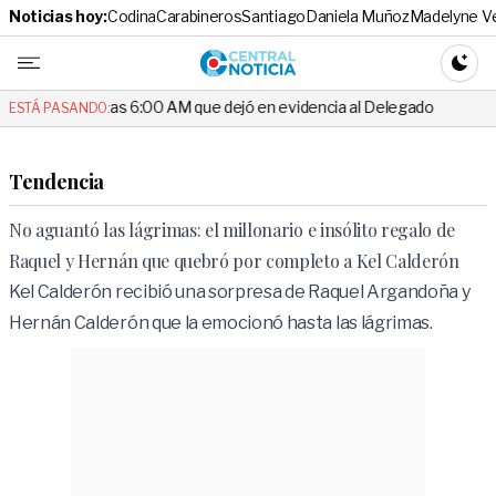
Noticias hoy:
Codina
Carabineros
Santiago
Daniela Muñoz
Madelyne V
Central No
CAMBI
jó en evidencia al Delegado
Escándalo en el fútbol chileno: futbol
ESTÁ PASANDO:
Tendencia
No aguantó las lágrimas: el millonario e insólito regalo de
Raquel y Hernán que quebró por completo a Kel Calderón
Kel Calderón recibió una sorpresa de Raquel Argandoña y
Hernán Calderón que la emocionó hasta las lágrimas.