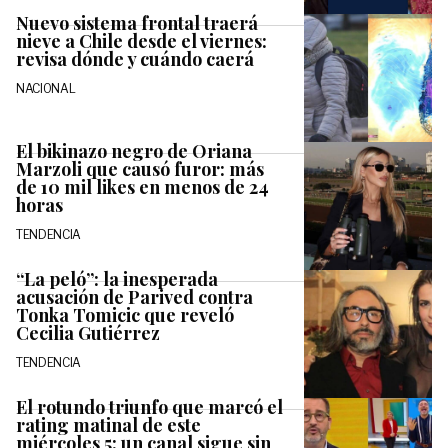
Nuevo sistema frontal traerá
nieve a Chile desde el viernes:
revisa dónde y cuándo caerá
NACIONAL
El bikinazo negro de Oriana
Marzoli que causó furor: más
de 10 mil likes en menos de 24
horas
TENDENCIA
“La peló”: la inesperada
acusación de Parived contra
Tonka Tomicic que reveló
Cecilia Gutiérrez
TENDENCIA
El rotundo triunfo que marcó el
rating matinal de este
miércoles 5: un canal sigue sin