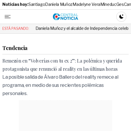
Noticias hoy:
Santiago
Daniela Muñoz
Madelyne Vera
Mineduc
Ges
Cam
Central No
CAMBI
Daniela Muñoz y el alcalde de Independencia celebraron hito: el me
ESTÁ PASANDO:
Tendencia
Remezón en “Volverías con tu ex 2”: La polémica y querida
protagonista que renunció al reality en las últimas horas
La posible salida de Álvaro Ballero del reality remece al
programa, en medio de sus recientes polémicas
personales.