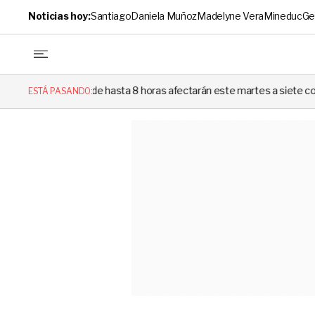
Noticias hoy:
Santiago
Daniela Muñoz
Madelyne Vera
Mineduc
Ge
z de hasta 8 horas afectarán este martes a siete comunas de Santiago: re
ESTÁ PASANDO: