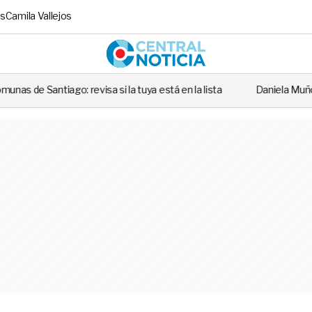
s
Camila Vallejos
Central No
visa si la tuya está en la lista
Daniela Muñoz y el alcalde de In