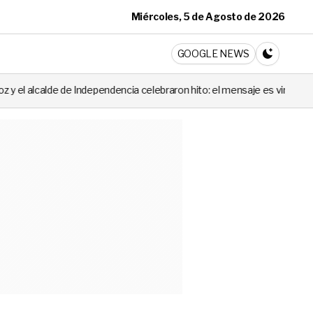
Miércoles, 5 de Agosto de 2026
ticia
GOOGLE NEWS
CAMBIA A 
dependencia celebraron hito: el mensaje es viral
Escalofriante: l