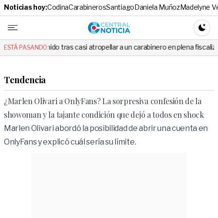
Noticias hoy:
Codina
Carabineros
Santiago
Daniela Muñoz
Madelyne V
Central No
CAMBI
o tras casi atropellar a un carabinero en plena fiscalización
Corte
ESTÁ PASANDO:
Tendencia
¿Marlen Olivari a OnlyFans? La sorpresiva confesión de la
showoman y la tajante condición que dejó a todos en shock
Marlen Olivari abordó la posibilidad de abrir una cuenta en
OnlyFans y explicó cuál sería su límite.