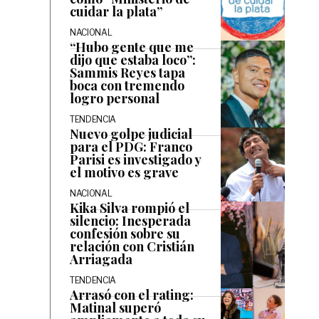
cuidar la plata”
NACIONAL
“Hubo gente que me
dijo que estaba loco”:
Sammis Reyes tapa
boca con tremendo
logro personal
TENDENCIA
Nuevo golpe judicial
para el PDG: Franco
Parisi es investigado y
el motivo es grave
NACIONAL
Kika Silva rompió el
silencio: Inesperada
confesión sobre su
relación con Cristián
Arriagada
TENDENCIA
Arrasó con el rating:
Matinal superó