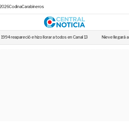
 2026
Codina
Carabineros
Central No
llorar a todos en Canal 13
Nieve llegará a varias regiones de Chile: