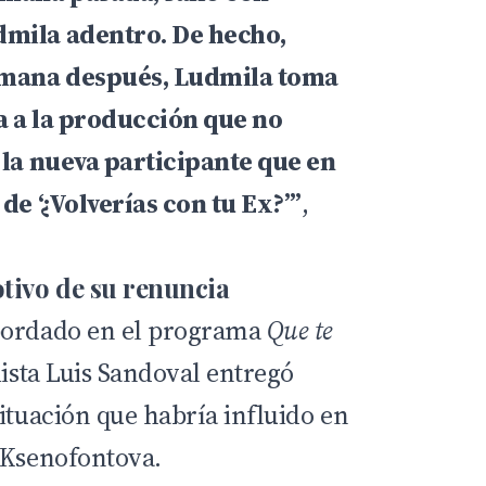
dmila adentro. De hecho,
mana después, Ludmila toma
a a la producción que no
 la nueva participante que en
de ‘¿Volverías con tu Ex?’”
,
otivo de su renuncia
bordado en el programa
Que te
dista Luis Sandoval entregó
ituación que habría influido en
 Ksenofontova.