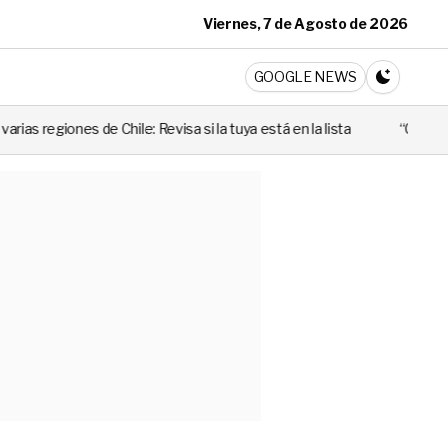
Viernes, 7 de Agosto de 2026
ticia
GOOGLE NEWS
CAMBIA A 
 Revisa si la tuya está en la lista
“Cuando alguien utiliza mal esa