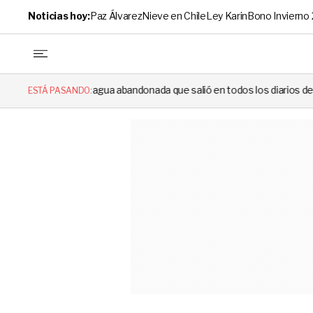
Noticias hoy:
Paz Álvarez
Nieve en Chile
Ley Karin
Bono Invierno
ua abandonada que salió en todos los diarios de 1994 reapareció e hizo 
ESTÁ PASANDO: