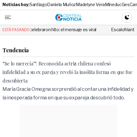
Noticias hoy:
Santiago
Daniela Muñoz
Madelyne Vera
Mineduc
Ges
Cam
Central No
CAMBI
celebraron hito: el mensaje es viral
Escalofriante: la lanzó por u
ESTÁ PASANDO:
Tendencia
“Se lo merecía”: Reconocida actriz chilena confesó
infidelidad a su ex pareja y reveló la insólita forma en que fue
descubierta
María Gracia Omegna sorprendió al contar una infidelidad y
la inesperada forma en que su expareja descubrió todo.