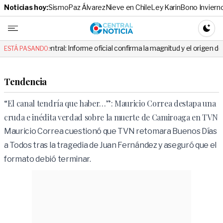
Noticias hoy:
Sismo
Paz Álvarez
Nieve en Chile
Ley Karin
Bono Inviern
Central No
CAMBI
ntral: Informe oficial confirma la magnitud y el origen del temblor
ESTÁ PASANDO:
Tendencia
“El canal tendría que haber…”: Mauricio Correa destapa una
cruda e inédita verdad sobre la muerte de Camiroaga en TVN
Mauricio Correa cuestionó que TVN retomara Buenos Días
a Todos tras la tragedia de Juan Fernández y aseguró que el
formato debió terminar.