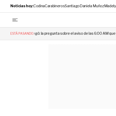
Noticias hoy:
Codina
Carabineros
Santiago
Daniela Muñoz
Madely
egó: la pregunta sobre el aviso de las 6:00 AM que dejó en evidencia al
ESTÁ PASANDO: