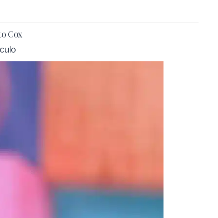
to Cox
culo