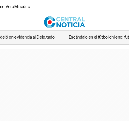
ne Vera
Mineduc
Central No
 Delegado
Escándalo en el fútbol chileno: futbolista fue detenido t