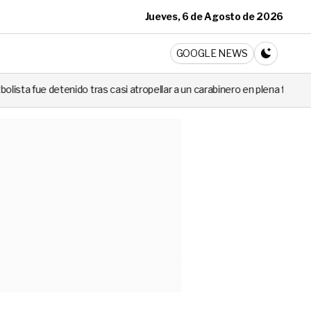
Jueves, 6 de Agosto de 2026
ticia
GOOGLE NEWS
CAMBIA A 
ras casi atropellar a un carabinero en plena fiscalización
Cortes d