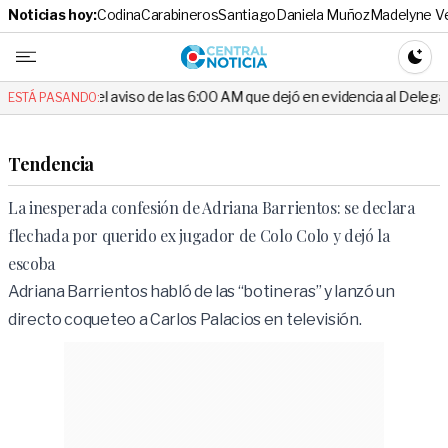
Noticias hoy:
Codina
Carabineros
Santiago
Daniela Muñoz
Madelyne V
Central No
CAMBI
l aviso de las 6:00 AM que dejó en evidencia al Delegado
Escánda
ESTÁ PASANDO:
Tendencia
La inesperada confesión de Adriana Barrientos: se declara
flechada por querido ex jugador de Colo Colo y dejó la
escoba
Adriana Barrientos habló de las “botineras” y lanzó un
directo coqueteo a Carlos Palacios en televisión.