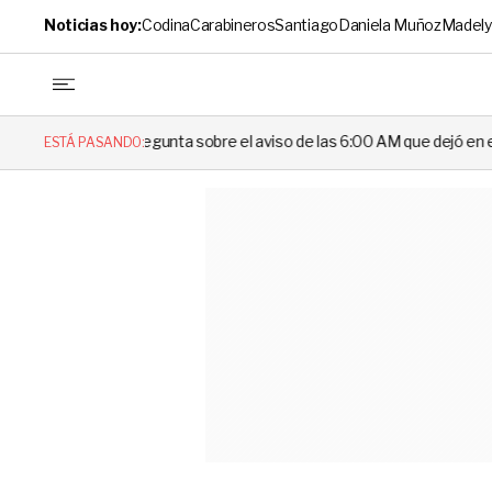
Noticias hoy:
Codina
Carabineros
Santiago
Daniela Muñoz
Madely
egunta sobre el aviso de las 6:00 AM que dejó en evidencia al Delegado
ESTÁ PASANDO: