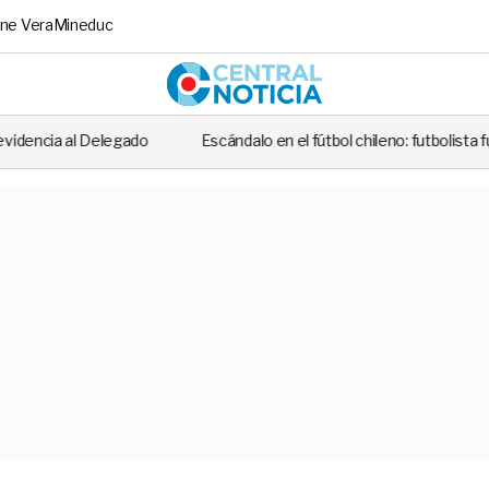
ne Vera
Mineduc
Central No
Escándalo en el fútbol chileno: futbolista fue detenido tras casi 