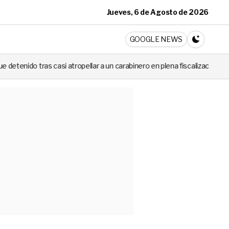
Jueves, 6 de Agosto de 2026
ticia
GOOGLE NEWS
CAMBIA A 
atropellar a un carabinero en plena fiscalización
Cortes de luz de 