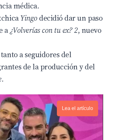
ncia médica.
xchica
Yingo
decidió dar un paso
e a
¿Volverías con tu ex? 2
, nuevo
tanto a seguidores del
antes de la producción y del
e
.
Lea el artículo