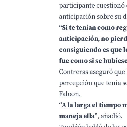
participante cuestionó
anticipación sobre su d
“Si te tenían como re
anticipación, no pierd
consiguiendo es que le
fue como si se hubies
Contreras aseguró que 
percepción que tenía 
Faloon.
“A la larga el tiempo m
maneja ella”
, añadió.
También habló de los co