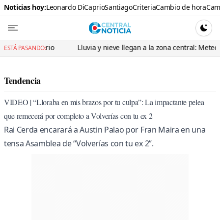
Noticias hoy:
Leonardo DiCaprio
Santiago
Criteria
Cambio de hora
Cami
Central N
CAMBI
prio
Lluvia y nieve llegan a la zona central: Meteorología advier
ESTÁ PASANDO:
Tendencia
VIDEO | “Lloraba en mis brazos por tu culpa”: La impactante pelea
que remecerá por completo a Volverías con tu ex 2
Rai Cerda encarará a Austin Palao por Fran Maira en una
tensa Asamblea de “Volverías con tu ex 2”.