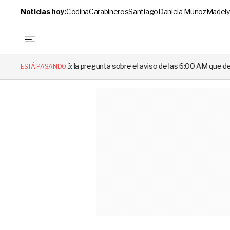
Noticias hoy:
Codina
Carabineros
Santiago
Daniela Muñoz
Madely
regunta sobre el aviso de las 6:00 AM que dejó en evidencia al Delegad
ESTÁ PASANDO: