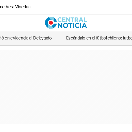
ne Vera
Mineduc
Central No
o
Escándalo en el fútbol chileno: futbolista fue detenido tras casi 