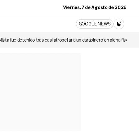
Viernes, 7 de Agosto de 2026
ticia
GOOGLE NEWS
CAMBIA A 
atropellar a un carabinero en plena fiscalización
Cortes de luz de 