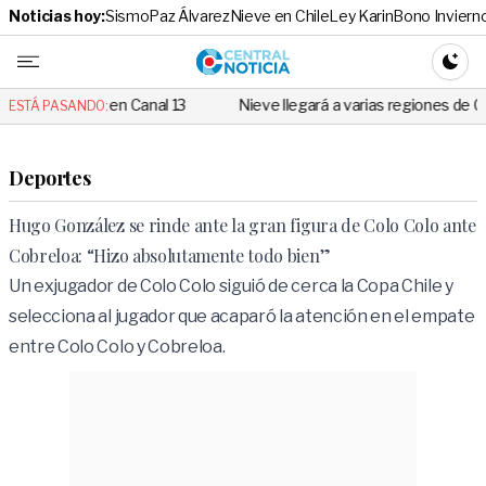
Noticias hoy:
Sismo
Paz Álvarez
Nieve en Chile
Ley Karin
Bono Inviern
Central No
CAMBI
os en Canal 13
Nieve llegará a varias regiones de Chile: Revisa si l
ESTÁ PASANDO:
Deportes
Hugo González se rinde ante la gran figura de Colo Colo ante
Cobreloa: “Hizo absolutamente todo bien”
Un exjugador de Colo Colo siguió de cerca la Copa Chile y
selecciona al jugador que acaparó la atención en el empate
entre Colo Colo y Cobreloa.