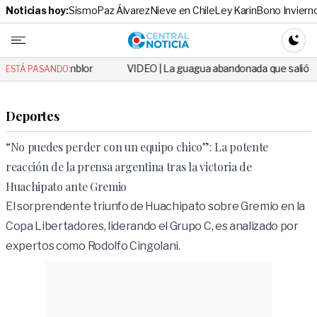
Noticias hoy:
Sismo
Paz Álvarez
Nieve en Chile
Ley Karin
Bono Inviern
Central No
CAMBI
 temblor
VIDEO | La guagua abandonada que salió en todos los diar
ESTÁ PASANDO:
Deportes
“No puedes perder con un equipo chico”: La potente
reacción de la prensa argentina tras la victoria de
Huachipato ante Gremio
El sorprendente triunfo de Huachipato sobre Gremio en la
Copa Libertadores, liderando el Grupo C, es analizado por
expertos como Rodolfo Cingolani.