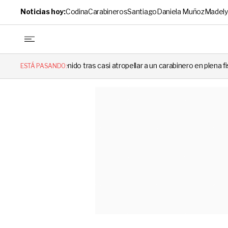
Noticias hoy:
Codina
Carabineros
Santiago
Daniela Muñoz
Madely
as casi atropellar a un carabinero en plena fiscalización
Cortes de
ESTÁ PASANDO: