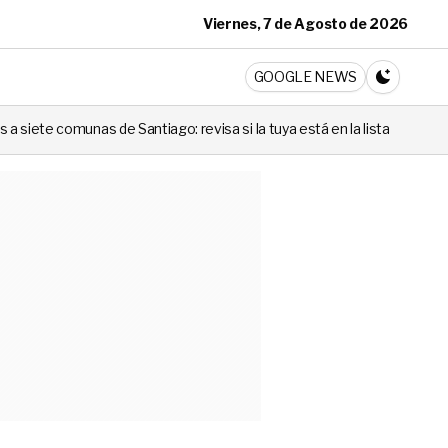
Viernes, 7 de Agosto de 2026
ticia
GOOGLE NEWS
CAMBIA A 
 revisa si la tuya está en la lista
Codina no lo negó: la pregun