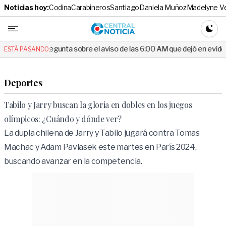
Noticias hoy:
Codina
Carabineros
Santiago
Daniela Muñoz
Madelyne V
Central No
CAMBI
la pregunta sobre el aviso de las 6:00 AM que dejó en evidencia al Del
ESTÁ PASANDO:
Deportes
Tabilo y Jarry buscan la gloria en dobles en los juegos
olímpicos: ¿Cuándo y dónde ver?
La dupla chilena de Jarry y Tabilo jugará contra Tomas
Machac y Adam Pavlasek este martes en París 2024,
buscando avanzar en la competencia.