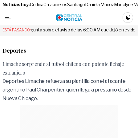
Noticias hoy:
Codina
Carabineros
Santiago
Daniela Muñoz
Madelyne V
Central No
CAMBI
gunta sobre el aviso de las 6:00 AM que dejó en evidencia al Delegado
ESTÁ PASANDO:
Deportes
Limache sorprende al futbol chileno con potente fichaje
extranjero
Deportes Limache refuerza su plantilla con el atacante
argentino Paul Charpentier, quien llega a préstamo desde
Nueva Chicago.