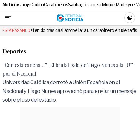
Noticias hoy:
Codina
Carabineros
Santiago
Daniela Muñoz
Madelyne V
Central No
CAMBI
nido tras casi atropellar a un carabinero en plena fiscalización
Co
ESTÁ PASANDO:
Deportes
“Con esta cancha…”: El brutal palo de Tiago Nunes a la “U”
por el Nacional
Universidad Católica derrotó a Unión Española en el
Nacional y Tiago Nunes aprovechó para enviar un mensaje
sobre el uso del estadio.