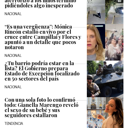
aterrorizó a los niños terminó
pidiéndoles algo inesperado
NACIONAL
“Es una vergüenza”: Mónica
Rincón estalló en vivo por el
cruce entre Campillai y Flores y
apuntó a un detalle que pocos
notaron
NACIONAL
¿Tu barrio podría estar en la
lista? El Gobierno prepara
Estado de Excepción focalizado
en 50 sectores del país
NACIONAL
Con una sola foto lo confirmó
todo: Gianella Marengo reveló
el sexo de su bebé y sus
seguidores estallaron
TENDENCIA