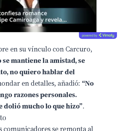
powered by
bre en su vínculo con Carcuro,
 se mantiene la amistad, se
o, no quiero hablar del
hondar en detalles, añadió:
“No
engo razones personales.
 dolió mucho lo que hizo”
.
cto
s comunicadores se remonta al