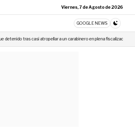
Viernes, 7 de Agosto de 2026
ticia
GOOGLE NEWS
CAMBIA A 
ellar a un carabinero en plena fiscalización
Cortes de luz de hasta