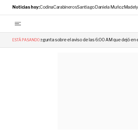
Noticias hoy:
Codina
Carabineros
Santiago
Daniela Muñoz
Madely
ta sobre el aviso de las 6:00 AM que dejó en evidencia al Delegado
ESTÁ PASANDO: