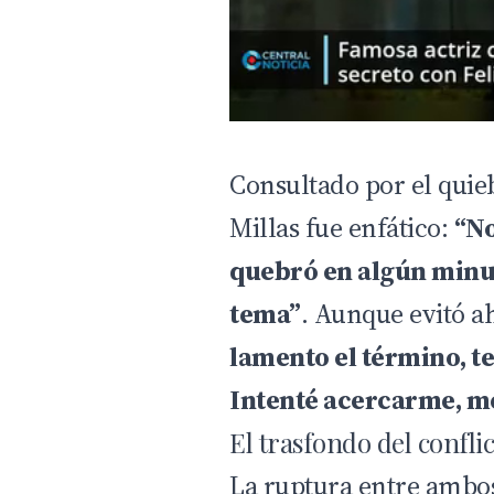
Consultado por el quie
Millas fue enfático:
“No
quebró en algún minut
tema”
. Aunque evitó a
lamento el término, t
Intenté acercarme, me
El trasfondo del confli
La ruptura entre ambo