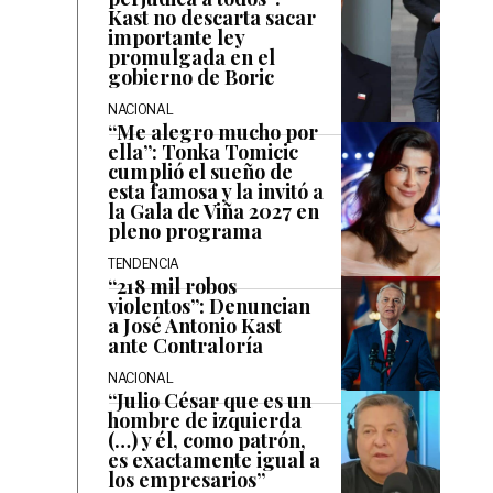
Kast no descarta sacar
importante ley
promulgada en el
gobierno de Boric
NACIONAL
“Me alegro mucho por
ella”: Tonka Tomicic
cumplió el sueño de
esta famosa y la invitó a
la Gala de Viña 2027 en
pleno programa
TENDENCIA
“218 mil robos
violentos”: Denuncian
a José Antonio Kast
ante Contraloría
NACIONAL
“Julio César que es un
hombre de izquierda
(…) y él, como patrón,
es exactamente igual a
los empresarios”