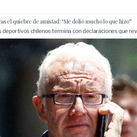
s el quiebre de amistad: “Me dolió mucho lo que hizo”
s deportivos chilenos termina con declaraciones que re