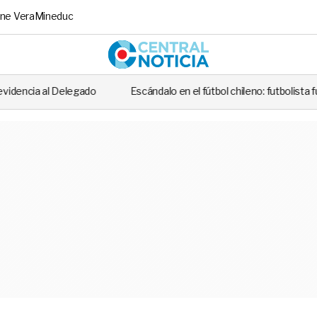
ne Vera
Mineduc
Central No
Escándalo en el fútbol chileno: futbolista fue detenido tras casi atrop