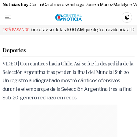
Noticias hoy:
Codina
Carabineros
Santiago
Daniela Muñoz
Madelyne V
Central No
CAMBI
re el aviso de las 6:00 AM que dejó en evidencia al Delegado
Esc
ESTÁ PASANDO:
Deportes
VIDEO | Con cánticos hacia Chile: Así se fue la despedida de la
Selección Argentina tras perder la final del Mundial Sub 20
Un registro audiograbado mostró cánticos ofensivos
durante el embarque de la Selección Argentina tras la final
Sub-20; generó rechazo en redes.