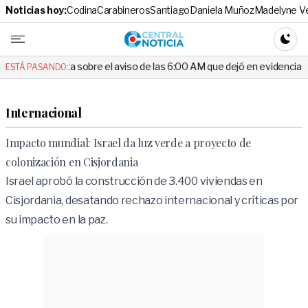
Noticias hoy:
Codina
Carabineros
Santiago
Daniela Muñoz
Madelyne V
Central No
CAMBI
a sobre el aviso de las 6:00 AM que dejó en evidencia al Delegado
ESTÁ PASANDO:
Internacional
Impacto mundial: Israel da luz verde a proyecto de
colonización en Cisjordania
Israel aprobó la construcción de 3.400 viviendas en
Cisjordania, desatando rechazo internacional y críticas por
su impacto en la paz.