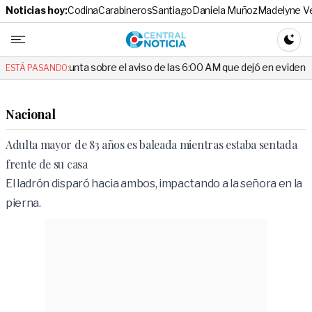
Noticias hoy:
Codina
Carabineros
Santiago
Daniela Muñoz
Madelyne V
Central No
CAMBI
unta sobre el aviso de las 6:00 AM que dejó en evidencia al Delegado
ESTÁ PASANDO:
Nacional
Adulta mayor de 83 años es baleada mientras estaba sentada
frente de su casa
El ladrón disparó hacia ambos, impactando a la señora en la
pierna.