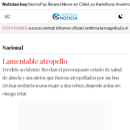
Noticias hoy:
Sismo
Paz Álvarez
Nieve en Chile
Ley Karin
Bono Inviern
Central No
CAMBI
la zona central: Informe oficial confirma la magnitud y el origen del tem
ESTÁ PASANDO:
Nacional
Lamentable atropello
Terrible accidente: Revelan el preocupante estado de salud
de abuela y sus nietos que fueron atropellados por un bus
Un bus embiste a una mujer y dos niños, dejando a dos en
riesgo vital.