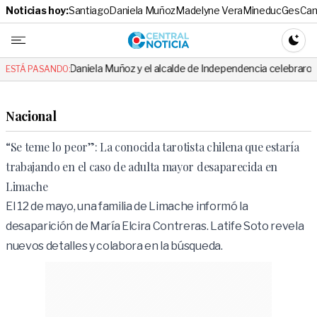
Noticias hoy:
Santiago
Daniela Muñoz
Madelyne Vera
Mineduc
Ges
Cam
Central No
CAMBI
Daniela Muñoz y el alcalde de Independencia celebraron hito: el mensaje
ESTÁ PASANDO:
Nacional
“Se teme lo peor”: La conocida tarotista chilena que estaría
trabajando en el caso de adulta mayor desaparecida en
Limache
El 12 de mayo, una familia de Limache informó la
desaparición de María Elcira Contreras. Latife Soto revela
nuevos detalles y colabora en la búsqueda.