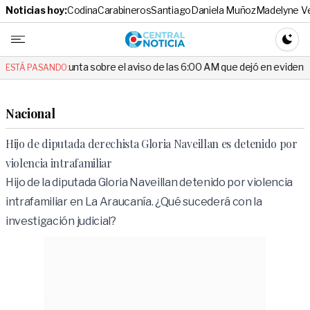
Noticias hoy:
Codina
Carabineros
Santiago
Daniela Muñoz
Madelyne V
Central No
CAMBI
gunta sobre el aviso de las 6:00 AM que dejó en evidencia al Delegado
ESTÁ PASANDO:
Nacional
Hijo de diputada derechista Gloria Naveillan es detenido por
violencia intrafamiliar
Hijo de la diputada Gloria Naveillan detenido por violencia
intrafamiliar en La Araucanía. ¿Qué sucederá con la
investigación judicial?