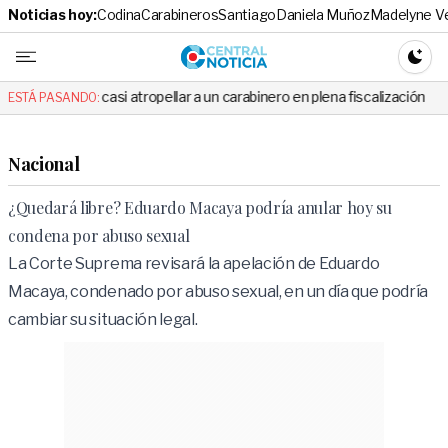
Noticias hoy:
Codina
Carabineros
Santiago
Daniela Muñoz
Madelyne V
Central No
CAMBI
casi atropellar a un carabinero en plena fiscalización
Cortes de lu
ESTÁ PASANDO:
Nacional
¿Quedará libre? Eduardo Macaya podría anular hoy su
condena por abuso sexual
La Corte Suprema revisará la apelación de Eduardo
Macaya, condenado por abuso sexual, en un día que podría
cambiar su situación legal.