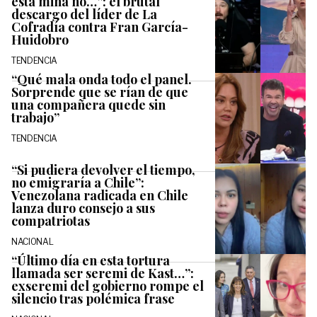
esta mina no…”: el brutal
descargo del líder de La
Cofradía contra Fran García-
Huidobro
TENDENCIA
“Qué mala onda todo el panel.
Sorprende que se rían de que
una compañera quede sin
trabajo”
TENDENCIA
“Si pudiera devolver el tiempo,
no emigraría a Chile”:
Venezolana radicada en Chile
lanza duro consejo a sus
compatriotas
NACIONAL
“Último día en esta tortura
llamada ser seremi de Kast…”:
exseremi del gobierno rompe el
silencio tras polémica frase