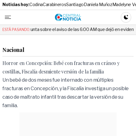
Noticias hoy:
Codina
Carabineros
Santiago
Daniela Muñoz
Madelyne V
Central No
CAMBI
unta sobre el aviso de las 6:00 AM que dejó en evidencia al Delegado
ESTÁ PASANDO:
Nacional
Horror en Concepción: Bebé con fracturas en cráneo y
costillas, Fiscalía desmiente versión de la familia
Un bebé de dos meses fue internado con múltiples
fracturas en Concepción, y la Fiscalía investiga un posible
caso de maltrato infantil tras descartar la versión de su
familia.