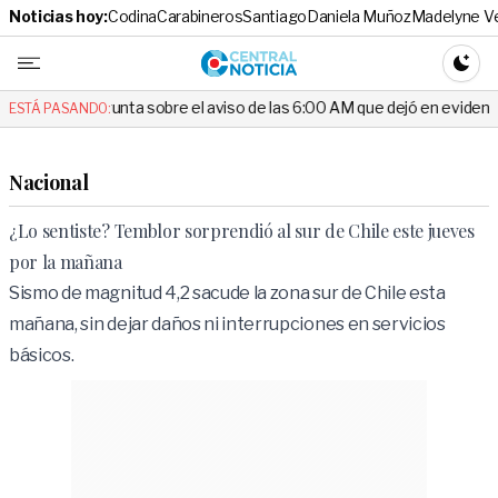
Noticias hoy:
Codina
Carabineros
Santiago
Daniela Muñoz
Madelyne V
Central No
CAMBI
pregunta sobre el aviso de las 6:00 AM que dejó en evidencia al Delega
ESTÁ PASANDO:
Nacional
¿Lo sentiste? Temblor sorprendió al sur de Chile este jueves
por la mañana
Sismo de magnitud 4,2 sacude la zona sur de Chile esta
mañana, sin dejar daños ni interrupciones en servicios
básicos.