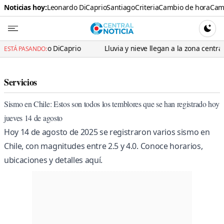
Noticias hoy:
Leonardo DiCaprio
Santiago
Criteria
Cambio de hora
Cami
Central N
CAMBI
onardo DiCaprio
Lluvia y nieve llegan a la zona central: Meteoro
ESTÁ PASANDO:
Servicios
Sismo en Chile: Estos son todos los temblores que se han registrado hoy
jueves 14 de agosto
Hoy 14 de agosto de 2025 se registraron varios sismo en
Chile, con magnitudes entre 2.5 y 4.0. Conoce horarios,
ubicaciones y detalles aquí.