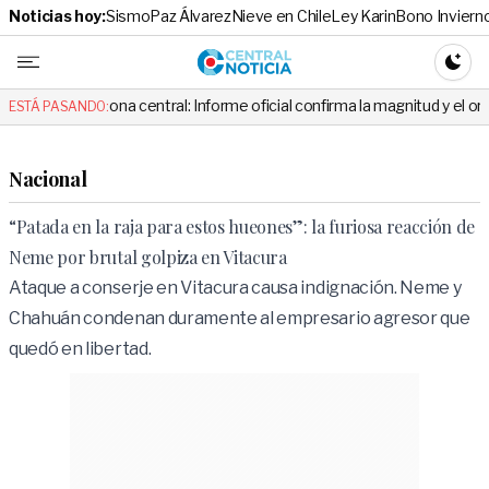
Noticias hoy:
Sismo
Paz Álvarez
Nieve en Chile
Ley Karin
Bono Inviern
Central No
CAMBI
ona central: Informe oficial confirma la magnitud y el origen del temblor
ESTÁ PASANDO:
Nacional
“Patada en la raja para estos hueones”: la furiosa reacción de
Neme por brutal golpiza en Vitacura
Ataque a conserje en Vitacura causa indignación. Neme y
Chahuán condenan duramente al empresario agresor que
quedó en libertad.