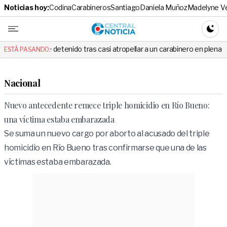
Noticias hoy:
Codina
Carabineros
Santiago
Daniela Muñoz
Madelyne V
Central No
CAMBI
detenido tras casi atropellar a un carabinero en plena fiscalización
ESTÁ PASANDO:
Nacional
Nuevo antecedente remece triple homicidio en Río Bueno:
una víctima estaba embarazada
Se suma un nuevo cargo por aborto al acusado del triple
homicidio en Río Bueno tras confirmarse que una de las
víctimas estaba embarazada.