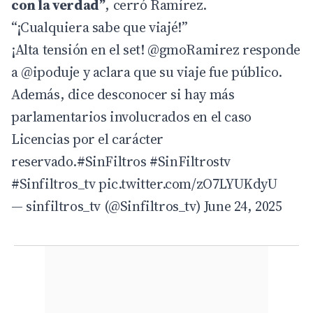
con la verdad”
, cerró Ramírez.
“¡Cualquiera sabe que viajé!”
¡Alta tensión en el set!
@gmoRamirez
responde
a
@ipoduje
y aclara que su viaje fue público.
Además, dice desconocer si hay más
parlamentarios involucrados en el caso
Licencias por el carácter
reservado.
#SinFiltros
#SinFiltrostv
#Sinfiltros_tv
pic.twitter.com/zO7LYUKdyU
— sinfiltros_tv (@Sinfiltros_tv)
June 24, 2025