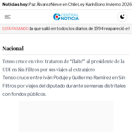
Noticias hoy:
Paz Álvarez
Nieve en Chile
Ley Karin
Bono Invierno 2026
Central No
CAMBI
ue salió en todos los diarios de 1994 reapareció e hizo llorar a todos 
ESTÁ PASANDO:
Nacional
Tenso cruce en vivo: trataron de “flaite” al presidente de la
UDI en Sin Filtros por sus viajes al extranjero
Tenso cruce entre Iván Poduje y Guillermo Ramírez en Sin
Filtros por viajes del diputado durante semanas distritales
con fondos públicos.