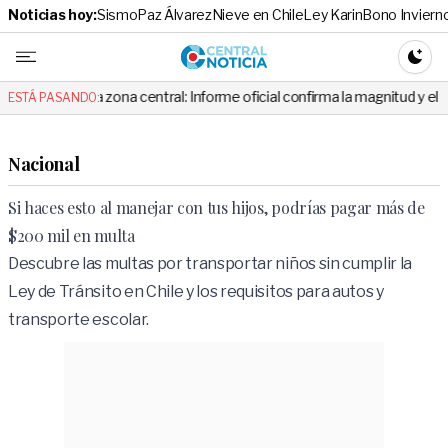
Noticias hoy:
Sismo
Paz Álvarez
Nieve en Chile
Ley Karin
Bono Inviern
Central No
CAMBI
a zona central: Informe oficial confirma la magnitud y el origen del temb
ESTÁ PASANDO:
Nacional
Si haces esto al manejar con tus hijos, podrías pagar más de
$200 mil en multa
Descubre las multas por transportar niños sin cumplir la
Ley de Tránsito en Chile y los requisitos para autos y
transporte escolar.