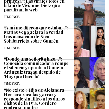
princesa”: Las virales fotos en
bikini de Vivianne Dietz que
paralizan la web
TENDENCIA
“A mí me dijeron que estaba…”:
Matías Vega aclara la verdad
tras acusación de Nico
Solabarrieta sobre Guarén
TENDENCIA
“Donde una señorita hizo…”:
Conocida comunicadora rompe
el silencio y apunta a Daniela
Aránguiz tras su despido de
‘Hay que Decirlo’
TENDENCIA
“No existe”: Hijo de Alejandra
Herrera saca las garras y
responde sin filtro a los duros
dichos de la Dra. Cordero
contra su madre