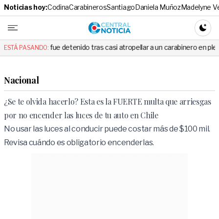
Noticias hoy:
Codina
Carabineros
Santiago
Daniela Muñoz
Madelyne V
Central No
CAMBI
fue detenido tras casi atropellar a un carabinero en plena fiscalización
ESTÁ PASANDO:
Nacional
¿Se te olvida hacerlo? Esta es la FUERTE multa que arriesgas
por no encender las luces de tu auto en Chile
No usar las luces al conducir puede costar más de $100 mil.
Revisa cuándo es obligatorio encenderlas.