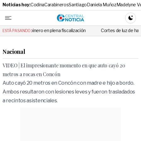
Noticias hoy:
Codina
Carabineros
Santiago
Daniela Muñoz
Madelyne V
Central No
CAMBI
inero en plena fiscalización
Cortes de luz de hasta 8 horas afecta
ESTÁ PASANDO:
Nacional
VIDEO | El impresionante momento en que auto cayó 20
metros a rocas en Concón
Auto cayó 20 metros en Concón con madre e hijo a bordo.
Ambos resultaron con lesiones leves y fueron trasladados
a recintos asistenciales.