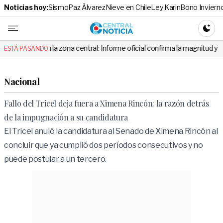
Noticias hoy:
Sismo
Paz Álvarez
Nieve en Chile
Ley Karin
Bono Inviern
Central No
CAMBI
 la zona central: Informe oficial confirma la magnitud y el origen del te
ESTÁ PASANDO:
Nacional
Fallo del Tricel deja fuera a Ximena Rincón: la razón detrás
de la impugnación a su candidatura
El Tricel anuló la candidatura al Senado de Ximena Rincón al
concluir que ya cumplió dos períodos consecutivos y no
puede postular a un tercero.