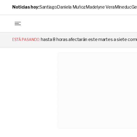
Noticias hoy:
Santiago
Daniela Muñoz
Madelyne Vera
Mineduc
Ge
e hasta 8 horas afectarán este martes a siete comunas de Santiago: revis
ESTÁ PASANDO: