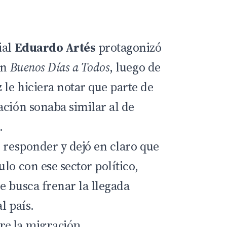
ial
Eduardo Artés
protagonizó
en
Buenos Días a Todos
, luego de
z
le hiciera notar que parte de
ación sonaba similar al de
.
n responder y dejó en claro que
lo con ese sector político,
e busca frenar la llegada
l país.
bre la migración