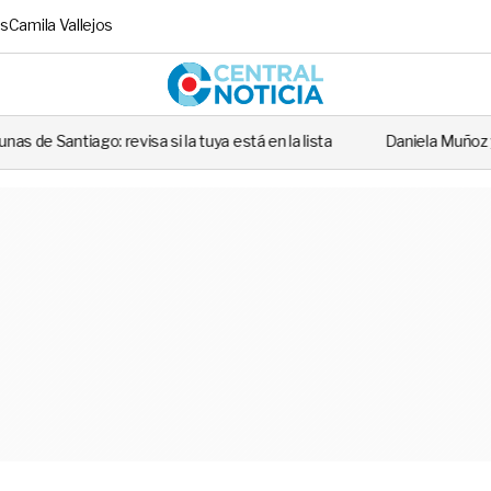
s
Camila Vallejos
Central No
a si la tuya está en la lista
Daniela Muñoz y el alcalde de Indep