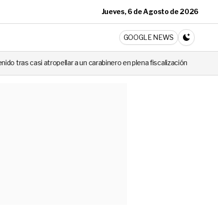
Jueves, 6 de Agosto de 2026
ticia
GOOGLE NEWS
CAMBIA A 
n carabinero en plena fiscalización
Cortes de luz de hasta 8 horas