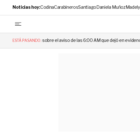
Noticias hoy:
Codina
Carabineros
Santiago
Daniela Muñoz
Madely
 el aviso de las 6:00 AM que dejó en evidencia al Delegado
Escán
ESTÁ PASANDO: