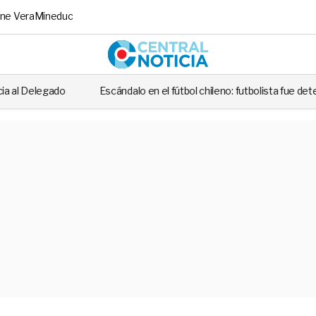
ne Vera
Mineduc
Central No
dalo en el fútbol chileno: futbolista fue detenido tras casi atropellar a u