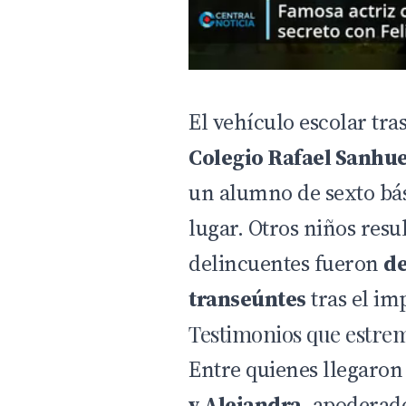
El vehículo escolar tra
Colegio Rafael Sanhue
un alumno de sexto bási
lugar. Otros niños resu
delincuentes fueron
de
transeúntes
tras el im
Testimonios que estrem
Entre quienes llegaron
y Alejandra
, apoderad