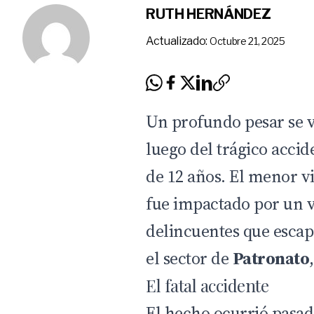
RUTH HERNÁNDEZ
Actualizado:
Octubre 21, 2025
Un profundo pesar se 
luego del trágico accid
de 12 años. El menor v
fue impactado por un 
delincuentes que esca
el sector de
Patronato
El fatal accidente
El
hecho
ocurrió pasada