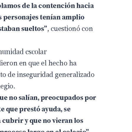
amos de la contención hacia
dos personajes tenían amplio
staban sueltos”
, cuestionó con
munidad escolar
ieron en que el hecho ha
to de inseguridad generalizado
legio.
 que no salían, preocupados por
e que prestó ayuda, se
 cubrir y que no vieran los
proceso largo en el colegio”
,