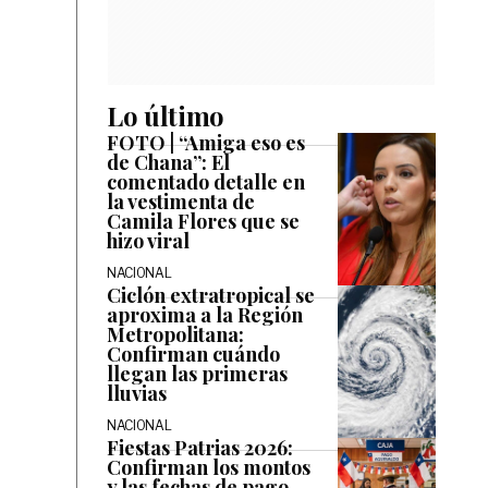
Lo último
FOTO | “Amiga eso es
de Chana”: El
comentado detalle en
la vestimenta de
Camila Flores que se
hizo viral
NACIONAL
Ciclón extratropical se
aproxima a la Región
Metropolitana:
Confirman cuándo
llegan las primeras
lluvias
NACIONAL
Fiestas Patrias 2026:
Confirman los montos
y las fechas de pago