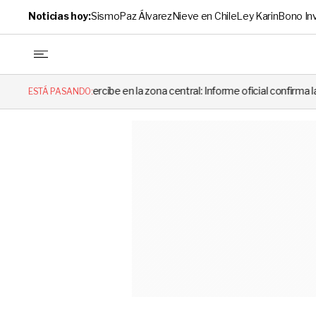
Noticias hoy:
Sismo
Paz Álvarez
Nieve en Chile
Ley Karin
Bono In
cibe en la zona central: Informe oficial confirma la magnitud y el origen
ESTÁ PASANDO: