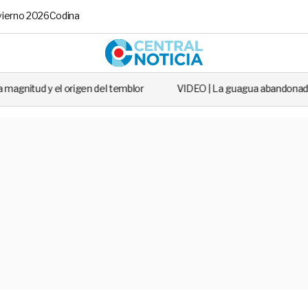
vierno 2026
Codina
Central No
 del temblor
VIDEO | La guagua abandonada que salió en todos los