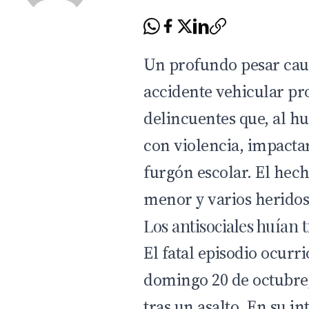
Un profundo pesar cau
accidente vehicular pr
delincuentes que, al h
con violencia, impacta
furgón escolar. El hec
menor y varios heridos
Los antisociales huían
El fatal episodio ocurri
domingo 20 de octubre,
tras un asalto. En su in