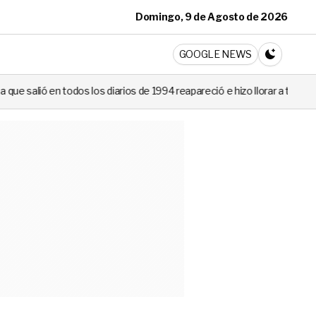
Domingo, 9 de Agosto de 2026
ticia
GOOGLE NEWS
CAMBIA A 
 diarios de 1994 reapareció e hizo llorar a todos en Canal 13
Nie