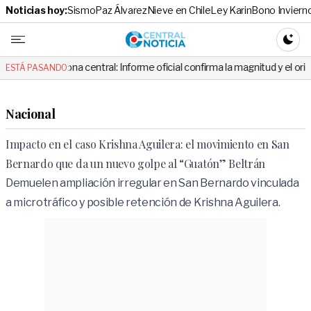
Noticias hoy:
Sismo
Paz Álvarez
Nieve en Chile
Ley Karin
Bono Inviern
Central No
CAMBI
ona central: Informe oficial confirma la magnitud y el origen del temblor
ESTÁ PASANDO:
Nacional
Impacto en el caso Krishna Aguilera: el movimiento en San
Bernardo que da un nuevo golpe al “Guatón” Beltrán
Demuelen ampliación irregular en San Bernardo vinculada
a microtráfico y posible retención de Krishna Aguilera.