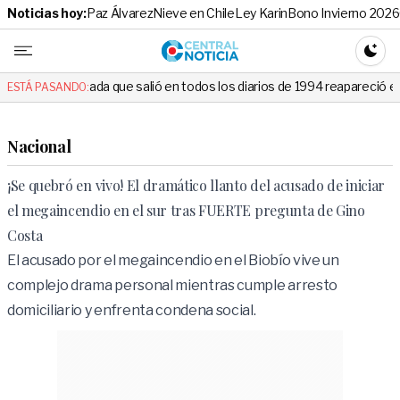
Noticias hoy:
Paz Álvarez
Nieve en Chile
Ley Karin
Bono Invierno 2026
Central No
CAMBI
que salió en todos los diarios de 1994 reapareció e hizo llorar a todos
ESTÁ PASANDO:
Nacional
¡Se quebró en vivo! El dramático llanto del acusado de iniciar
el megaincendio en el sur tras FUERTE pregunta de Gino
Costa
El acusado por el megaincendio en el Biobío vive un
complejo drama personal mientras cumple arresto
domiciliario y enfrenta condena social.