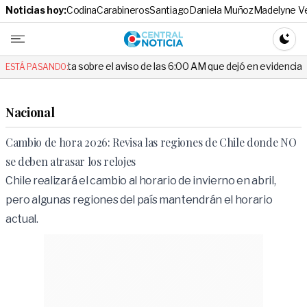
Noticias hoy:
Codina
Carabineros
Santiago
Daniela Muñoz
Madelyne V
Central No
CAMBI
nta sobre el aviso de las 6:00 AM que dejó en evidencia al Delegado
ESTÁ PASANDO:
Nacional
Cambio de hora 2026: Revisa las regiones de Chile donde NO
se deben atrasar los relojes
Chile realizará el cambio al horario de invierno en abril,
pero algunas regiones del país mantendrán el horario
actual.